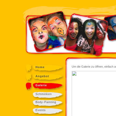
Um die Galerie zu öffnen, einfach 
Home
Angebot
Galerie
Schminken
Body-Painting
Events