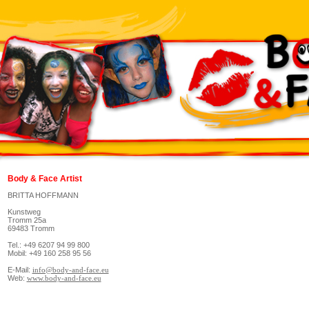
Body & Face Artist
BRITTA HOFFMANN
Kunstweg
Tromm 25a
69483 Tromm
Tel.: +49 6207 94 99 800
Mobil: +49 160 258 95 56
E-Mail:
info@body-and-face.eu
Web:
www.body-and-face.eu